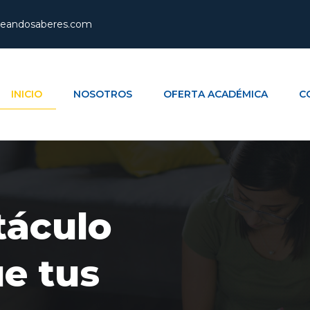
reandosaberes.com
INICIO
NOSOTROS
OFERTA ACADÉMICA
C
táculo
e tus