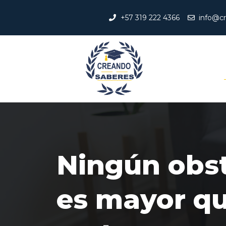
+57 319 222 4366
info@c
Ningún obs
es mayor qu