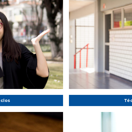
iclos
Téc