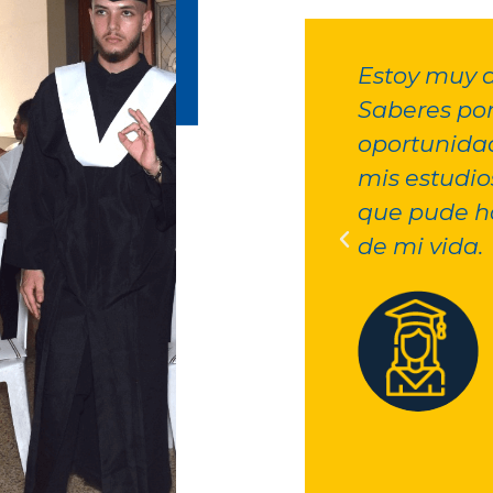
agradecida con Creando
Estoy muy 
 haberme dado la
por el apo
 de seguir adelante con
durante mis
, fue la mejor inversión
gracias a e
ber hecho en esta etapa
mejorar mi 
Camila López
Estudiante