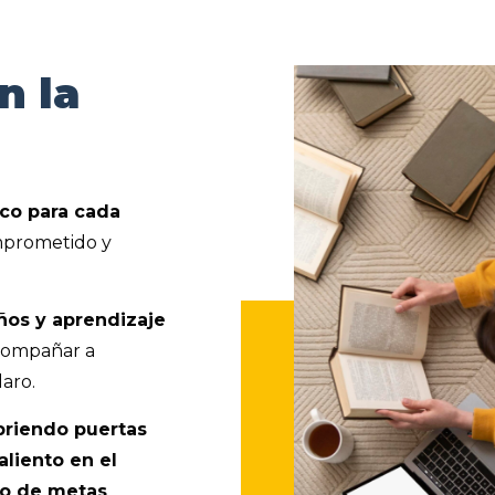
n la
ico para cada
mprometido y
os y aprendizaje
compañar a
aro.
briendo puertas
liento en el
to de metas